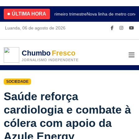
ÚLTIMA HORA
4.2% no primeiro trimestre
Nova linha de metro conec
Luanda, 06 de agosto de 2026
Chumbo
Fresco
JORNALISMO INDEPENDENTE
SOCIEDADE
Saúde reforça
cardiologia e combate à
cólera com apoio da
Azule Energy