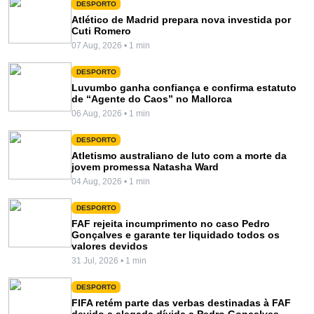
DESPORTO
Atlético de Madrid prepara nova investida por
Cuti Romero
07 Aug, 2026 • 1 min
DESPORTO
Luvumbo ganha confiança e confirma estatuto
de “Agente do Caos” no Mallorca
06 Aug, 2026 • 1 min
DESPORTO
Atletismo australiano de luto com a morte da
jovem promessa Natasha Ward
04 Aug, 2026 • 1 min
DESPORTO
FAF rejeita incumprimento no caso Pedro
Gonçalves e garante ter liquidado todos os
valores devidos
31 Jul, 2026 • 1 min
DESPORTO
FIFA retém parte das verbas destinadas à FAF
devido a alegada dívida a Pedro Gonçalves