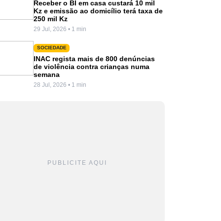
Receber o BI em casa custará 10 mil
Kz e emissão ao domicílio terá taxa de
250 mil Kz
29 Jul, 2026 • 1 min
SOCIEDADE
INAC regista mais de 800 denúncias
de violência contra crianças numa
semana
28 Jul, 2026 • 1 min
PUBLICITE AQUI