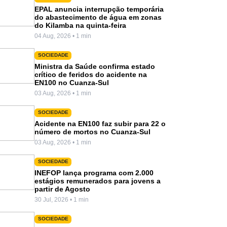
EPAL anuncia interrupção temporária
do abastecimento de água em zonas
do Kilamba na quinta-feira
04 Aug, 2026 • 1 min
SOCIEDADE
Ministra da Saúde confirma estado
crítico de feridos do acidente na
EN100 no Cuanza-Sul
03 Aug, 2026 • 1 min
SOCIEDADE
Acidente na EN100 faz subir para 22 o
número de mortos no Cuanza-Sul
03 Aug, 2026 • 1 min
SOCIEDADE
INEFOP lança programa com 2.000
estágios remunerados para jovens a
partir de Agosto
30 Jul, 2026 • 1 min
SOCIEDADE