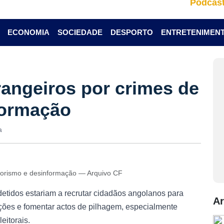
Podcas
ECONOMIA
SOCIEDADE
DESPORTO
ENTRETENIMEN
rangeiros por crimes de
formação
a
rrorismo e desinformação — Arquivo CF
etidos estariam a recrutar cidadãos angolanos para
Ar
ações e fomentar actos de pilhagem, especialmente
eitorais.