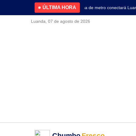
ÚLTIMA HORA
4.2% no primeiro trimestre
Nova linha de metro conectará Luanda 
Luanda, 07 de agosto de 2026
Chumbo
Fresco