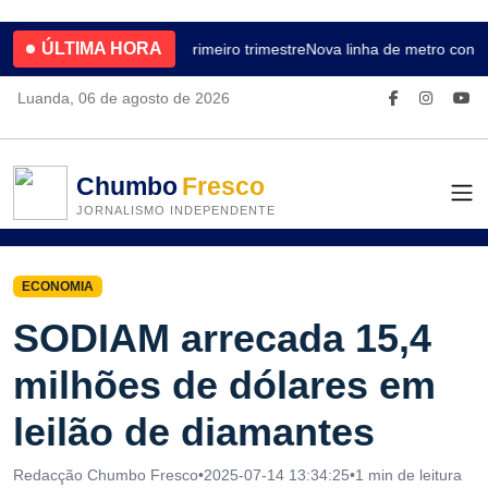
ÚLTIMA HORA
4.2% no primeiro trimestre
Nova linha de metro conec
Luanda, 06 de agosto de 2026
Chumbo
Fresco
JORNALISMO INDEPENDENTE
ECONOMIA
SODIAM arrecada 15,4
milhões de dólares em
leilão de diamantes
Redacção Chumbo Fresco
•
2025-07-14 13:34:25
•
1 min de leitura