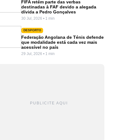
FIFA retém parte das verbas
destinadas à FAF devido a alegada
dívida a Pedro Gonçalves
30 Jul, 2026 • 1 min
DESPORTO
Federação Angolana de Ténis defende
que modalidade está cada vez mais
acessível no país
29 Jul, 2026 • 1 min
PUBLICITE AQUI