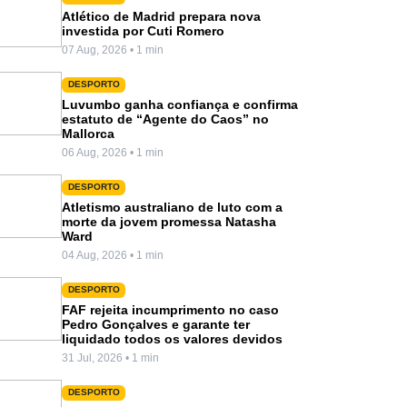
Atlético de Madrid prepara nova
investida por Cuti Romero
07 Aug, 2026 • 1 min
DESPORTO
Luvumbo ganha confiança e confirma
estatuto de “Agente do Caos” no
Mallorca
06 Aug, 2026 • 1 min
DESPORTO
Atletismo australiano de luto com a
morte da jovem promessa Natasha
Ward
04 Aug, 2026 • 1 min
DESPORTO
FAF rejeita incumprimento no caso
Pedro Gonçalves e garante ter
liquidado todos os valores devidos
31 Jul, 2026 • 1 min
DESPORTO