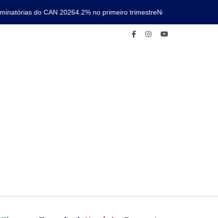
natórias do CAN 2026
4.2% no primeiro trimestre
Nova linha de metro c