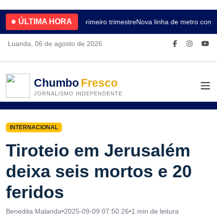
ÚLTIMA HORA
4.2% no primeiro trimestre
Nova linha de metro conec
Luanda, 06 de agosto de 2026
Chumbo
Fresco
JORNALISMO INDEPENDENTE
INTERNACIONAL
Tiroteio em Jerusalém
deixa seis mortos e 20
feridos
Benedita Malanda
•
2025-09-09 07:50:26
•
1 min de leitura