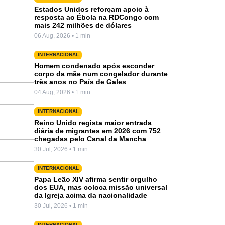
Estados Unidos reforçam apoio à
resposta ao Ébola na RDCongo com
mais 242 milhões de dólares
06 Aug, 2026 • 1 min
INTERNACIONAL
Homem condenado após esconder
corpo da mãe num congelador durante
três anos no País de Gales
04 Aug, 2026 • 1 min
INTERNACIONAL
Reino Unido regista maior entrada
diária de migrantes em 2026 com 752
chegadas pelo Canal da Mancha
30 Jul, 2026 • 1 min
INTERNACIONAL
Papa Leão XIV afirma sentir orgulho
dos EUA, mas coloca missão universal
da Igreja acima da nacionalidade
30 Jul, 2026 • 1 min
INTERNACIONAL