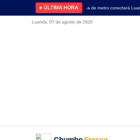
ÚLTIMA HORA
4.2% no primeiro trimestre
Nova linha de metro conectará Luanda 
Luanda, 07 de agosto de 2026
Chumbo
Fresco