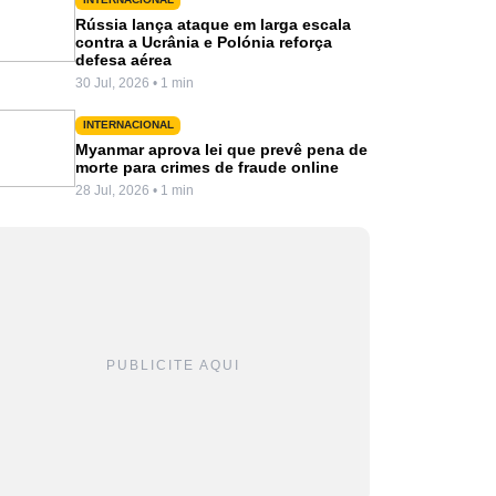
Rússia lança ataque em larga escala
contra a Ucrânia e Polónia reforça
defesa aérea
30 Jul, 2026 • 1 min
INTERNACIONAL
Myanmar aprova lei que prevê pena de
morte para crimes de fraude online
28 Jul, 2026 • 1 min
PUBLICITE AQUI