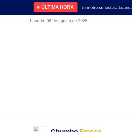
ÚLTIMA HORA
4.2% no primeiro trimestre
Nova linha de metro conectará Luanda ao
Luanda, 08 de agosto de 2026
Chumbo
Fresco