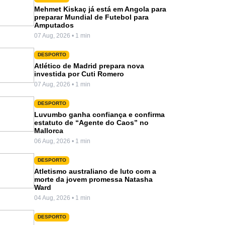
Mehmet Kiskaç já está em Angola para
preparar Mundial de Futebol para
Amputados
07 Aug, 2026 • 1 min
DESPORTO
Atlético de Madrid prepara nova
investida por Cuti Romero
07 Aug, 2026 • 1 min
DESPORTO
Luvumbo ganha confiança e confirma
estatuto de “Agente do Caos” no
Mallorca
06 Aug, 2026 • 1 min
DESPORTO
Atletismo australiano de luto com a
morte da jovem promessa Natasha
Ward
04 Aug, 2026 • 1 min
DESPORTO