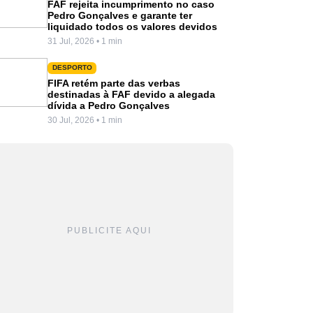
FAF rejeita incumprimento no caso
Pedro Gonçalves e garante ter
liquidado todos os valores devidos
31 Jul, 2026 • 1 min
DESPORTO
FIFA retém parte das verbas
destinadas à FAF devido a alegada
dívida a Pedro Gonçalves
30 Jul, 2026 • 1 min
PUBLICITE AQUI