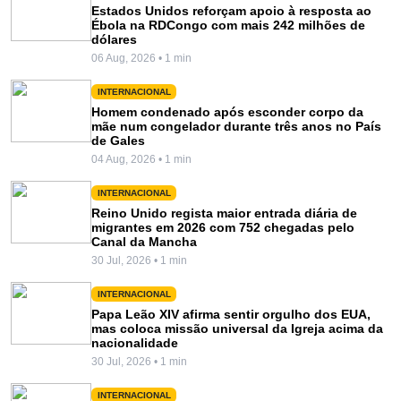
Estados Unidos reforçam apoio à resposta ao
Ébola na RDCongo com mais 242 milhões de
dólares
06 Aug, 2026 • 1 min
INTERNACIONAL
Homem condenado após esconder corpo da
mãe num congelador durante três anos no País
de Gales
04 Aug, 2026 • 1 min
INTERNACIONAL
Reino Unido regista maior entrada diária de
migrantes em 2026 com 752 chegadas pelo
Canal da Mancha
30 Jul, 2026 • 1 min
INTERNACIONAL
Papa Leão XIV afirma sentir orgulho dos EUA,
mas coloca missão universal da Igreja acima da
nacionalidade
30 Jul, 2026 • 1 min
INTERNACIONAL