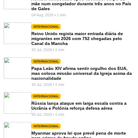
mãe num congelador durante três anos no País
de Gales
04 Aug, 2026 • 1 min
INTERNACIONAL
Reino Unido regista maior entrada diária de
migrantes em 2026 com 752 chegadas pelo
Canal da Mancha
30 Jul, 2026 • 1 min
INTERNACIONAL
Papa Leão XIV afirma sentir orgulho dos EUA,
mas coloca missão universal da Igreja acima da
nacionalidade
30 Jul, 2026 • 1 min
INTERNACIONAL
Rússia lança ataque em larga escala contra a
Ucrânia e Polónia reforça defesa aérea
30 Jul, 2026 • 1 min
INTERNACIONAL
Myanmar aprova lei que prevê pena de morte
para crimes de fraude online