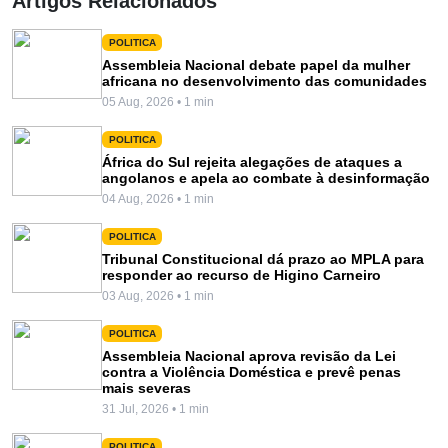
Artigos Relacionados
POLITICA
Assembleia Nacional debate papel da mulher
africana no desenvolvimento das comunidades
05 Aug, 2026 • 1 min
POLITICA
África do Sul rejeita alegações de ataques a
angolanos e apela ao combate à desinformação
04 Aug, 2026 • 1 min
POLITICA
Tribunal Constitucional dá prazo ao MPLA para
responder ao recurso de Higino Carneiro
03 Aug, 2026 • 1 min
POLITICA
Assembleia Nacional aprova revisão da Lei
contra a Violência Doméstica e prevê penas
mais severas
31 Jul, 2026 • 1 min
POLITICA