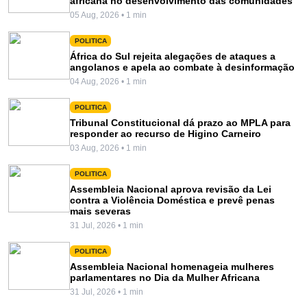
africana no desenvolvimento das comunidades
05 Aug, 2026 • 1 min
POLITICA
África do Sul rejeita alegações de ataques a
angolanos e apela ao combate à desinformação
04 Aug, 2026 • 1 min
POLITICA
Tribunal Constitucional dá prazo ao MPLA para
responder ao recurso de Higino Carneiro
03 Aug, 2026 • 1 min
POLITICA
Assembleia Nacional aprova revisão da Lei
contra a Violência Doméstica e prevê penas
mais severas
31 Jul, 2026 • 1 min
POLITICA
Assembleia Nacional homenageia mulheres
parlamentares no Dia da Mulher Africana
31 Jul, 2026 • 1 min