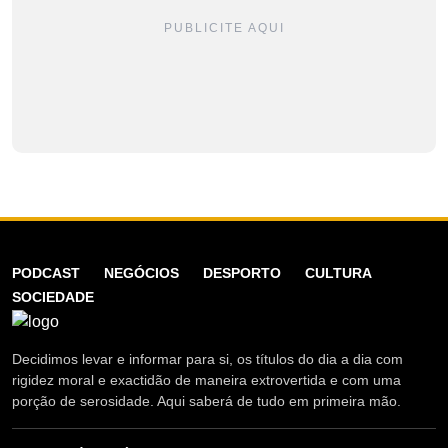
PUBLICITE AQUI
PODCAST
NEGÓCIOS
DESPORTO
CULTURA
SOCIEDADE
Decidimos levar e informar para si, os títulos do dia a dia com
rigidez moral e exactidão de maneira extrovertida e com uma
porção de serosidade. Aqui saberá de tudo em primeira mão.