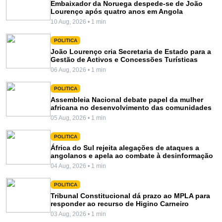
Embaixador da Noruega despede-se de João
Lourenço após quatro anos em Angola
10 Aug, 2026 • 1 min
POLITICA
João Lourenço cria Secretaria de Estado para a
Gestão de Activos e Concessões Turísticas
06 Aug, 2026 • 1 min
POLITICA
Assembleia Nacional debate papel da mulher
africana no desenvolvimento das comunidades
05 Aug, 2026 • 1 min
POLITICA
África do Sul rejeita alegações de ataques a
angolanos e apela ao combate à desinformação
04 Aug, 2026 • 1 min
POLITICA
Tribunal Constitucional dá prazo ao MPLA para
responder ao recurso de Higino Carneiro
03 Aug, 2026 • 1 min