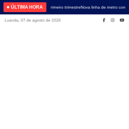
ÚLTIMA HORA
4.2% no primeiro trimestre
Nova linha de metro conec
Luanda, 07 de agosto de 2026