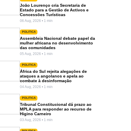
João Lourenço cria Secretaria de
Estado para a Gestão de Activos e
Concessões Turísticas
06 Aug, 2026 • 1 min
POLITICA
Assembleia Nacional debate papel da
mulher africana no desenvolvimento
das comunidades
05 Aug, 2026 • 1 min
POLITICA
África do Sul rejeita alegações de
ataques a angolanos e apela ao
combate à desinformação
04 Aug, 2026 • 1 min
POLITICA
Tribunal Constitucional dá prazo ao
MPLA para responder ao recurso de
Higino Carneiro
03 Aug, 2026 • 1 min
POLITICA