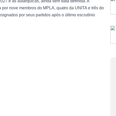
027 e as autárquicas, ainda sem data definida. A
a por nove membros do MPLA, quatro da UNITA e três do
ignados por seus partidos após o último escrutínio