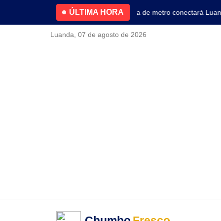
ÚLTIMA HORA
4.2% no primeiro trimestre
Nova linha de metro conectará Luanda 
Luanda, 07 de agosto de 2026
Chumbo
Fresco