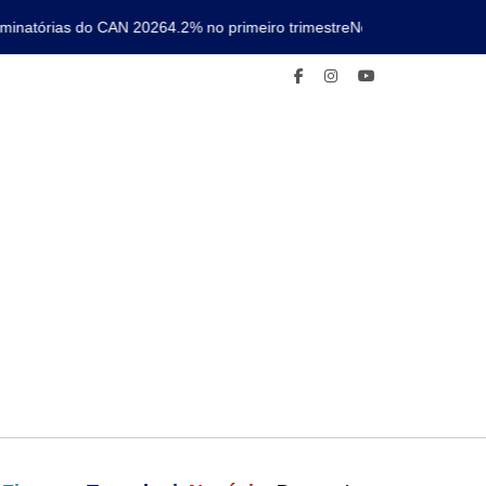
natórias do CAN 2026
4.2% no primeiro trimestre
Nova linha de metro c