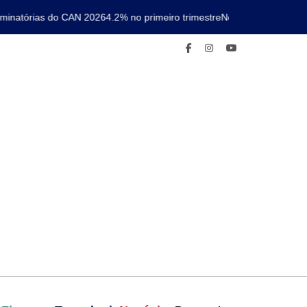
natórias do CAN 2026
4.2% no primeiro trimestre
Nova linha de metro co