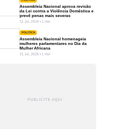
Assembleia Nacional aprova revisão
da Lei contra a Violência Doméstica e
prevê penas mais severas
31 Jul, 2026 • 1 min
POLITICA
Assembleia Nacional homenageia
mulheres parlamentares no Dia da
Mulher Africana
31 Jul, 2026 • 1 min
PUBLICITE AQUI