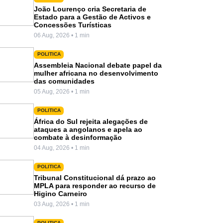
João Lourenço cria Secretaria de
Estado para a Gestão de Activos e
Concessões Turísticas
06 Aug, 2026 • 1 min
POLITICA
Assembleia Nacional debate papel da
mulher africana no desenvolvimento
das comunidades
05 Aug, 2026 • 1 min
POLITICA
África do Sul rejeita alegações de
ataques a angolanos e apela ao
combate à desinformação
04 Aug, 2026 • 1 min
POLITICA
Tribunal Constitucional dá prazo ao
MPLA para responder ao recurso de
Higino Carneiro
03 Aug, 2026 • 1 min
POLITICA