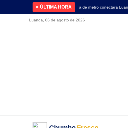
ÚLTIMA HORA
4.2% no primeiro trimestre
Nova linha de metro conectará Luanda 
Luanda, 06 de agosto de 2026
Chumbo
Fresco