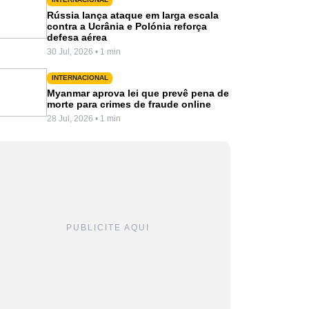
Rússia lança ataque em larga escala
contra a Ucrânia e Polónia reforça
defesa aérea
30 Jul, 2026 • 1 min
INTERNACIONAL
Myanmar aprova lei que prevê pena de
morte para crimes de fraude online
28 Jul, 2026 • 1 min
PUBLICITE AQUI