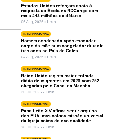
Estados Unidos reforçam apoio à
resposta ao Ébola na RDCongo com
mais 242 milhões de dólares
06 Aug, 2026 • 1 min
INTERNACIONAL
Homem condenado após esconder
corpo da mãe num congelador durante
três anos no País de Gales
04 Aug, 2026 • 1 min
INTERNACIONAL
Reino Unido regista maior entrada
diária de migrantes em 2026 com 752
chegadas pelo Canal da Mancha
30 Jul, 2026 • 1 min
INTERNACIONAL
Papa Leão XIV afirma sentir orgulho
dos EUA, mas coloca missão universal
da Igreja acima da nacionalidade
30 Jul, 2026 • 1 min
INTERNACIONAL