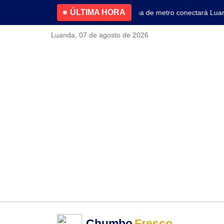
ÚLTIMA HORA
4.2% no primeiro trimestre
Nova linha de metro conectará Luanda 
Luanda, 07 de agosto de 2026
Chumbo
Fresco