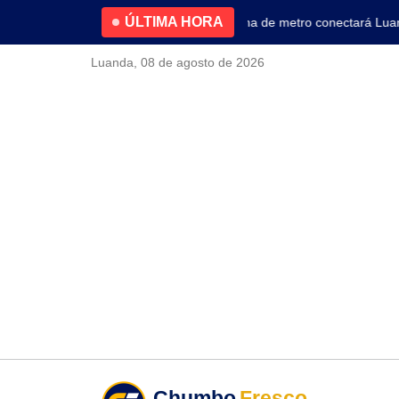
ÚLTIMA HORA
4.2% no primeiro trimestre
Nova linha de metro conectará Luanda 
Luanda, 08 de agosto de 2026
Chumbo
Fresco