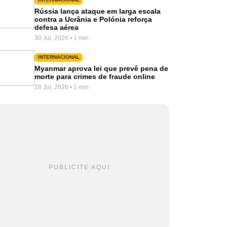
Rússia lança ataque em larga escala
contra a Ucrânia e Polónia reforça
defesa aérea
30 Jul, 2026 • 1 min
INTERNACIONAL
Myanmar aprova lei que prevê pena de
morte para crimes de fraude online
28 Jul, 2026 • 1 min
PUBLICITE AQUI