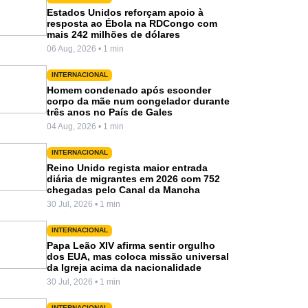
Estados Unidos reforçam apoio à
resposta ao Ébola na RDCongo com
mais 242 milhões de dólares
06 Aug, 2026 • 1 min
INTERNACIONAL
Homem condenado após esconder
corpo da mãe num congelador durante
três anos no País de Gales
04 Aug, 2026 • 1 min
INTERNACIONAL
Reino Unido regista maior entrada
diária de migrantes em 2026 com 752
chegadas pelo Canal da Mancha
30 Jul, 2026 • 1 min
INTERNACIONAL
Papa Leão XIV afirma sentir orgulho
dos EUA, mas coloca missão universal
da Igreja acima da nacionalidade
30 Jul, 2026 • 1 min
INTERNACIONAL