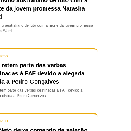
tismo australiano de luto com a
te da jovem promessa Natasha
d
smo australiano de luto com a morte da jovem promessa
a Ward...
ORTO
 retém parte das verbas
inadas à FAF devido a alegada
da a Pedro Gonçalves
etém parte das verbas destinadas à FAF devido a
a dívida a Pedro Gonçalves...
ORTO
Neto deixa comando da seleção