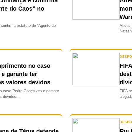
onfiança e confirma
Atle
nte do Caos” no
mor
War
confirma estatuto de “Agente do
Atleti
Natash
DESP
mprimento no caso
FIFA
e garante ter
dest
os valores devidos
dívi
no caso Pedro Gonçalves e garante
FIFA r
s devidos...
alegad
DESP
ana de Ténis defende
Rui 