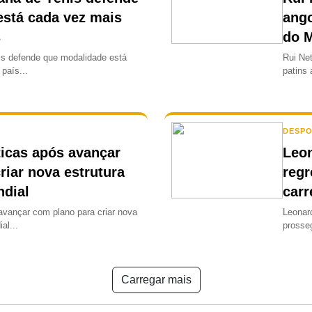
está cada vez mais
ango
s
do 
s defende que modalidade está
Rui Ne
país...
patins 
DESP
ticas após avançar
Leon
riar nova estrutura
regr
ndial
carr
 avançar com plano para criar nova
Leonar
al...
prosseg
Carregar mais