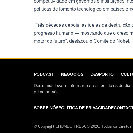
competitividade em governos e instituições int
políticas de fomento tecnológico em países em
“Três décadas depois, as ideias de destruiçã
progresso humano — mostrando que o crescim
motor do futuro”, destacou o Comité do Nobel.
PODCAST
NEGÓCIOS
DESPORTO
CULT
Decidimos levar e informar para si, os títulos do d
primeira mão.
SOBRE NÓS
POLÍTICA DE PRIVACIDADE
CONTAC
© Copyright CHUMBO FRESCO 2026. Todos os Direitos