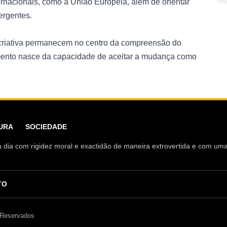
ernacionais, como a União Europeia, além de orientar
ergentes.
o criativa permanecem no centro da compreensão do
ento nasce da capacidade de aceitar a mudança como
URA
SOCIEDADE
ia a dia com rigidez moral e exactidão de maneira extrovertida e com u
TO
 Reservados