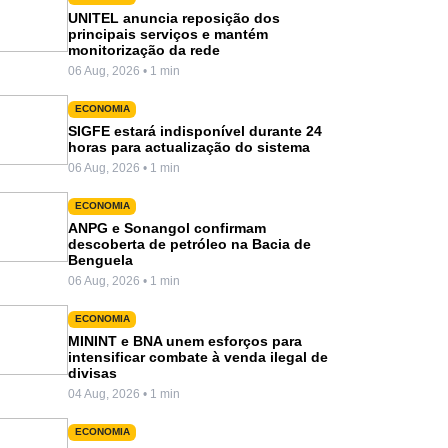
UNITEL anuncia reposição dos
principais serviços e mantém
monitorização da rede
06 Aug, 2026 • 1 min
ECONOMIA
SIGFE estará indisponível durante 24
horas para actualização do sistema
06 Aug, 2026 • 1 min
ECONOMIA
ANPG e Sonangol confirmam
descoberta de petróleo na Bacia de
Benguela
06 Aug, 2026 • 1 min
ECONOMIA
MININT e BNA unem esforços para
intensificar combate à venda ilegal de
divisas
04 Aug, 2026 • 1 min
ECONOMIA