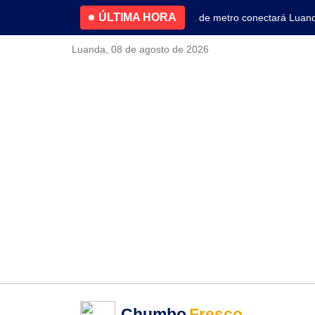
ÚLTIMA HORA
4.2% no primeiro trimestre
Nova linha de metro conectará Luanda a
Luanda, 08 de agosto de 2026
Chumbo
Fresco