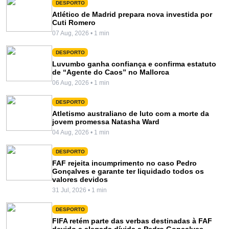
DESPORTO
Atlético de Madrid prepara nova investida por
Cuti Romero
07 Aug, 2026 • 1 min
DESPORTO
Luvumbo ganha confiança e confirma estatuto
de “Agente do Caos” no Mallorca
06 Aug, 2026 • 1 min
DESPORTO
Atletismo australiano de luto com a morte da
jovem promessa Natasha Ward
04 Aug, 2026 • 1 min
DESPORTO
FAF rejeita incumprimento no caso Pedro
Gonçalves e garante ter liquidado todos os
valores devidos
31 Jul, 2026 • 1 min
DESPORTO
FIFA retém parte das verbas destinadas à FAF
devido a alegada dívida a Pedro Gonçalves