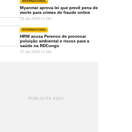
INTERNACIONAL
Myanmar aprova lei que prevê pena de
morte para crimes de fraude online
28 Jul, 2026 • 1 min
INTERNACIONAL
HRW acusa Perenco de provocar
poluição ambiental e riscos para a
saúde na RDCongo
27 Jul, 2026 • 1 min
PUBLICITE AQUI