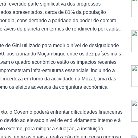
rá revertido parte significativa dos progressos
dados apresentados, cerca de 81% da população
or dia, considerando a paridade do poder de compra.
neráveis do planeta em termos de rendimento per capita.
te de Gini utilizado para medir o nível de desigualdade
 50, posicionando Moçambique entre os dez países mais
ravam o quadro económico estão os impactos recentes
mprometeram infra-estruturas essenciais, incluindo a
a a incerteza em torno da actividade da Mozal, uma das
como os efeitos adversos da conjuntura económica
xto, o Governo poderá enfrentar dificuldades financeiras
do devido ao elevado nível de endividamento interno e à
 externo, para mitigar a situação, a instituição
ais, entre as quais a realização de um censo rigoroso