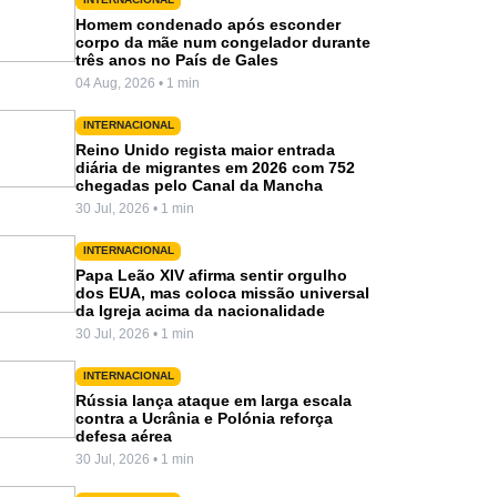
Homem condenado após esconder
corpo da mãe num congelador durante
três anos no País de Gales
04 Aug, 2026 • 1 min
INTERNACIONAL
Reino Unido regista maior entrada
diária de migrantes em 2026 com 752
chegadas pelo Canal da Mancha
30 Jul, 2026 • 1 min
INTERNACIONAL
Papa Leão XIV afirma sentir orgulho
dos EUA, mas coloca missão universal
da Igreja acima da nacionalidade
30 Jul, 2026 • 1 min
INTERNACIONAL
Rússia lança ataque em larga escala
contra a Ucrânia e Polónia reforça
defesa aérea
30 Jul, 2026 • 1 min