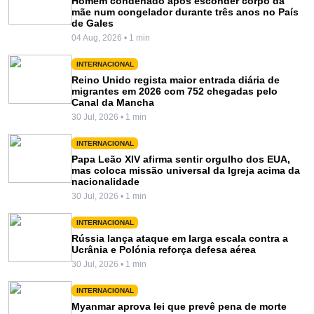
Homem condenado após esconder corpo da
mãe num congelador durante três anos no País
de Gales
04 Aug, 2026 • 1 min
INTERNACIONAL
Reino Unido regista maior entrada diária de
migrantes em 2026 com 752 chegadas pelo
Canal da Mancha
30 Jul, 2026 • 1 min
INTERNACIONAL
Papa Leão XIV afirma sentir orgulho dos EUA,
mas coloca missão universal da Igreja acima da
nacionalidade
30 Jul, 2026 • 1 min
INTERNACIONAL
Rússia lança ataque em larga escala contra a
Ucrânia e Polónia reforça defesa aérea
30 Jul, 2026 • 1 min
INTERNACIONAL
Myanmar aprova lei que prevê pena de morte