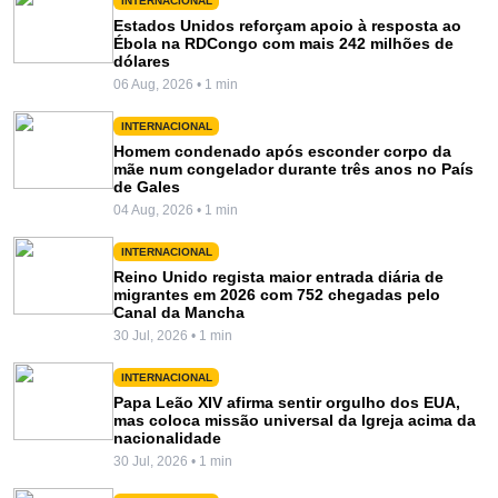
INTERNACIONAL
Estados Unidos reforçam apoio à resposta ao
Ébola na RDCongo com mais 242 milhões de
dólares
06 Aug, 2026 • 1 min
INTERNACIONAL
Homem condenado após esconder corpo da
mãe num congelador durante três anos no País
de Gales
04 Aug, 2026 • 1 min
INTERNACIONAL
Reino Unido regista maior entrada diária de
migrantes em 2026 com 752 chegadas pelo
Canal da Mancha
30 Jul, 2026 • 1 min
INTERNACIONAL
Papa Leão XIV afirma sentir orgulho dos EUA,
mas coloca missão universal da Igreja acima da
nacionalidade
30 Jul, 2026 • 1 min